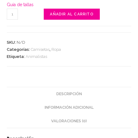
Guía de tallas
MILF
AÑADIR AL CARRITO
Man
I
love
SKU:
N/D
felines
Categorías:
Camisetas
,
Ropa
cantidad
Etiqueta:
Animalistas
DESCRIPCIÓN
INFORMACIÓN ADICIONAL
VALORACIONES (0)