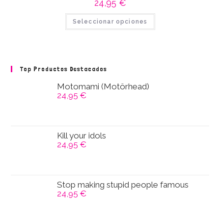
24,95
€
la
página
Este
de
Seleccionar opciones
producto
producto
tiene
múltiples
variantes.
Las
opciones
se
Top Productos Destacados
pueden
elegir
en
Motomami (Motörhead)
la
24,95
€
página
de
producto
Kill your idols
24,95
€
Stop making stupid people famous
24,95
€