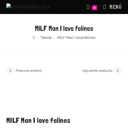
Saltar
MENÚ
0
al
contenido
MILF Man I love felines
>
Tienda
>
MILF Man I love felines
Producto anterior
Siguiente producto
MILF Man I love felines