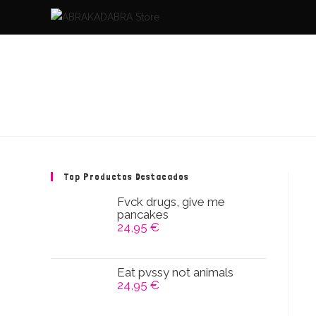
Saltar
al
contenido
Top Productos Destacados
Fvck drugs, give me
pancakes
24,95
€
Eat pvssy not animals
24,95
€