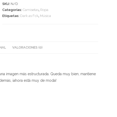
SKU:
N/D
place
Categorías:
Camisetas
,
Ropa
cantidad
Etiquetas:
Dark as f*ck
,
Música
NAL
VALORACIONES (0)
 una imagen más estructurada. Queda muy bien, mantiene
 Además, ¡ahora está muy de moda!