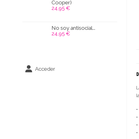
Cooper)
24,95
€
No soy antisocial...
24,95
€
Acceder
D
L
l
•
•
•
•