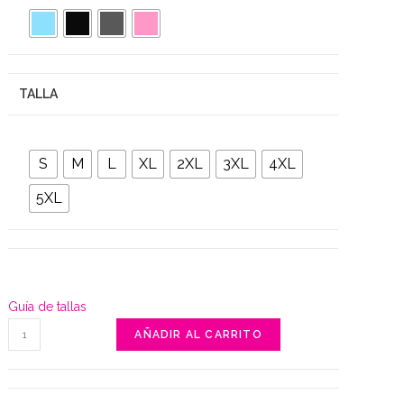
TALLA
S
M
L
XL
2XL
3XL
4XL
5XL
Guía de tallas
Metal
AÑADIR AL CARRITO
is
my
happy