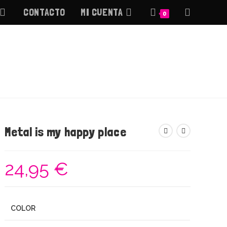
CONTACTO
MI CUENTA
ALTERNAR
0
BÚSQUEDA
DE
LA
WEB
Metal is my happy place
24,95
€
COLOR