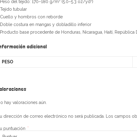
 Peso del tejido: 170–180 g/m² (5.0–5.3 oz/yd²)
 Tejido tubular
 Cuello y hombros con reborde
 Doble costura en mangas y dobladillo inferior
 Producto base procedente de Honduras, Nicaragua, Haití, República
nformación adicional
PESO
aloraciones
o hay valoraciones aún.
u dirección de correo electrónico no será publicada.
Los campos obl
u puntuación
*