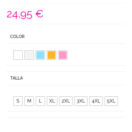
24,95
€
COLOR
TALLA
S
M
L
XL
2XL
3XL
4XL
5XL