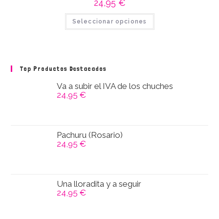
24,95
€
la
página
Este
de
Seleccionar opciones
producto
producto
tiene
múltiples
variantes.
Las
opciones
se
Top Productos Destacados
pueden
elegir
en
Va a subir el IVA de los chuches
la
24,95
€
página
de
producto
Pachuru (Rosario)
24,95
€
Una lloradita y a seguir
24,95
€