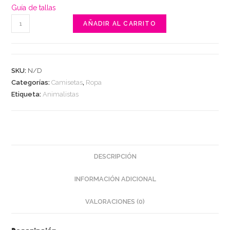
Guía de tallas
Go
AÑADIR AL CARRITO
vegan
or
go
SKU:
N/D
to
Categorías:
Camisetas
,
Ropa
hell
Etiqueta:
Animalistas
cantidad
DESCRIPCIÓN
INFORMACIÓN ADICIONAL
VALORACIONES (0)