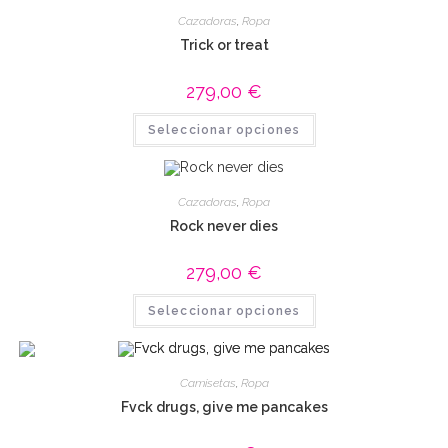
Cazadoras
,
Ropa
Trick or treat
279,00
€
Este
Seleccionar opciones
producto
tiene
múltiples
variantes.
Las
Cazadoras
,
Ropa
opciones
se
Rock never dies
pueden
elegir
en
279,00
€
la
página
Este
de
Seleccionar opciones
producto
producto
tiene
múltiples
variantes.
Las
Camisetas
,
Ropa
opciones
se
Fvck drugs, give me pancakes
pueden
elegir
en