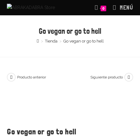
Saltar
MENÚ
0
al
contenido
Go vegan or go to hell
>
Tienda
>
Go vegan or go to hell
Producto anterior
Siguiente producto
Go vegan or go to hell