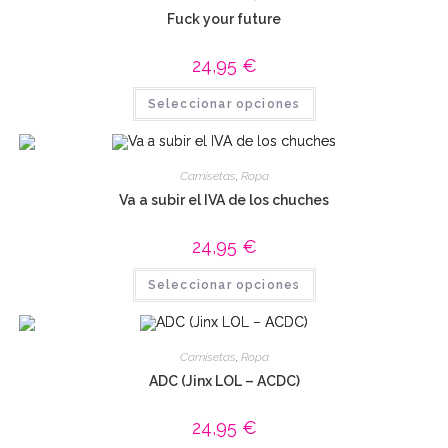
Fuck your future
24,95
€
Este
Seleccionar opciones
producto
tiene
múltiples
variantes.
Las
Camisetas
,
Ropa
opciones
se
Va a subir el IVA de los chuches
pueden
elegir
en
24,95
€
la
página
Este
de
Seleccionar opciones
producto
producto
tiene
múltiples
variantes.
Las
Camisetas
,
Ropa
opciones
se
ADC (Jinx LOL – ACDC)
pueden
elegir
en
24,95
€
la
página