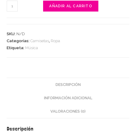
Camela
AÑADIR AL CARRITO
-
Cuando
zarpa
SKU:
N/D
el
Categorías:
Camisetas
,
Ropa
amor
Etiqueta:
Música
cantidad
DESCRIPCIÓN
INFORMACIÓN ADICIONAL
VALORACIONES (0)
Descripción