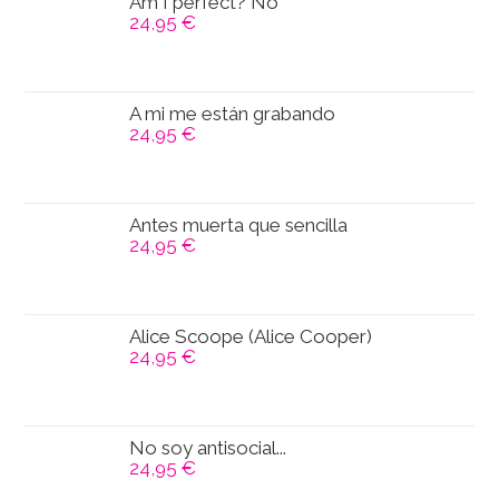
Am I perfect? No
24,95
€
A mi me están grabando
24,95
€
Antes muerta que sencilla
24,95
€
Alice Scoope (Alice Cooper)
24,95
€
No soy antisocial...
24,95
€