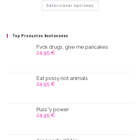
Este
de
Seleccionar opciones
producto
producto
tiene
múltiples
variantes.
Las
opciones
se
Top Productos Destacados
pueden
elegir
en
Fvck drugs, give me pancakes
la
24,95
€
página
de
producto
Eat pvssy not animals
24,95
€
Puss*y power
24,95
€