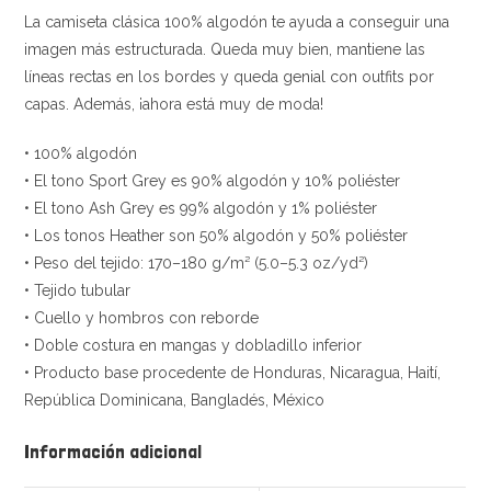
La camiseta clásica 100% algodón te ayuda a conseguir una
imagen más estructurada. Queda muy bien, mantiene las
líneas rectas en los bordes y queda genial con outfits por
capas. Además, ¡ahora está muy de moda!
• 100% algodón
• El tono Sport Grey es 90% algodón y 10% poliéster
• El tono Ash Grey es 99% algodón y 1% poliéster
• Los tonos Heather son 50% algodón y 50% poliéster
• Peso del tejido: 170–180 g/m² (5.0–5.3 oz/yd²)
• Tejido tubular
• Cuello y hombros con reborde
• Doble costura en mangas y dobladillo inferior
• Producto base procedente de Honduras, Nicaragua, Haití,
República Dominicana, Bangladés, México
Información adicional