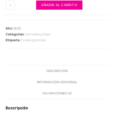
Am
AÑADIR AL CARRITO
I
perfect?
No
SKU:
N/D
cantidad
Categorías:
Camisetas
,
Ropa
Etiqueta:
Frases graciosas
DESCRIPCIÓN
INFORMACIÓN ADICIONAL
VALORACIONES (0)
Descripción