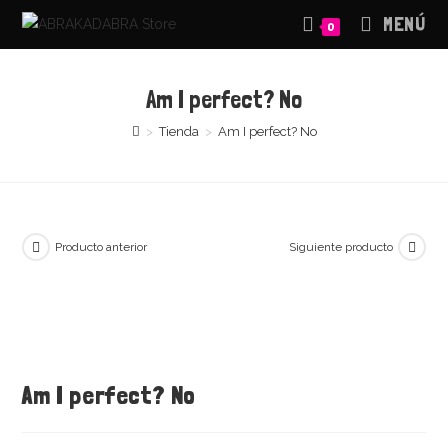
Saltar
MENÚ
0
al
contenido
Am I perfect? No
>
Tienda
>
Am I perfect? No
Producto anterior
Siguiente producto
Am I perfect? No