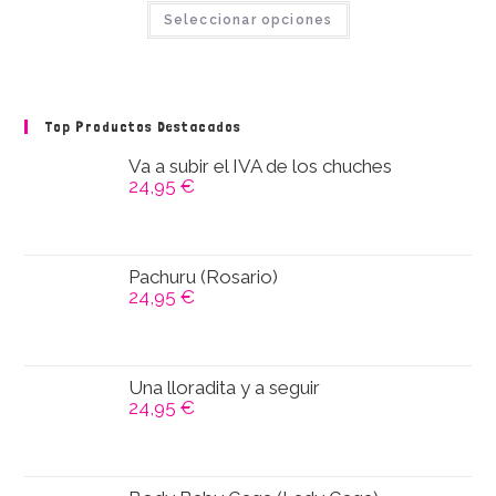
Este
de
Seleccionar opciones
producto
producto
tiene
múltiples
variantes.
Las
opciones
se
Top Productos Destacados
pueden
elegir
en
Va a subir el IVA de los chuches
la
24,95
€
página
de
producto
Pachuru (Rosario)
24,95
€
Una lloradita y a seguir
24,95
€