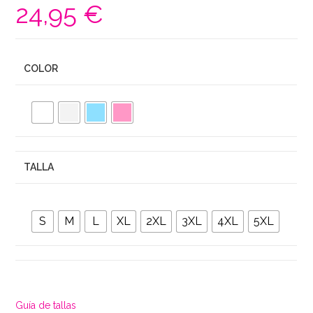
24,95
€
COLOR
TALLA
S
M
L
XL
2XL
3XL
4XL
5XL
Guía de tallas