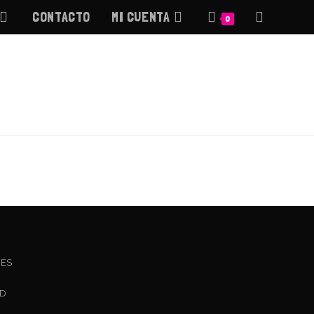
CONTACTO
MI CUENTA
ALTERNAR
0
BÚSQUEDA
DE
LA
WEB
NES
AD