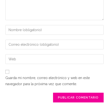
Introduce
tu
nombre
Introduce
o
tu
nombre
dirección
Introduce
de
de
la
usuario
correo
URL
para
electrónico
de
comentar
Guarda mi nombre, correo electrónico y web en este
para
tu
navegador para la próxima vez que comente.
comentar
web
(opcional)