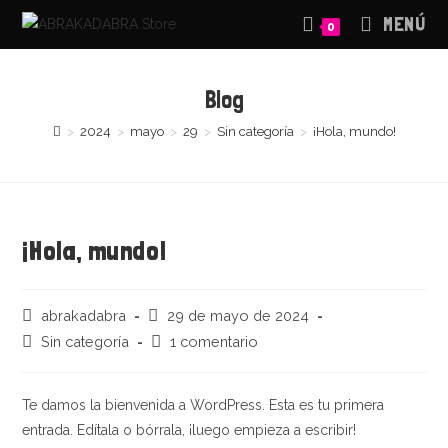
Saltar
MENÚ
0
al
contenido
Blog
>
2024
>
mayo
>
29
>
Sin categoría
>
¡Hola, mundo!
¡Hola, mundo!
Autor
Publicación
abrakadabra
29 de mayo de 2024
de
de
Categoría
Comentarios
Sin categoría
1 comentario
la
la
de
de
entrada:
entrada:
la
la
entrada:
entrada:
Te damos la bienvenida a WordPress. Esta es tu primera
entrada. Edítala o bórrala, ¡luego empieza a escribir!